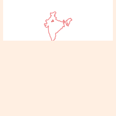
Sur les traces du Triangle d’Or
Le Triangle d’Or représente l’un des itinéraires les
plus populaires pour découvrir les
incontournables de l’Inde du Nord. Delhi, capitale
dynamique du pays, offre un mélange fascinant
entre monuments historiques, quartiers animés
et influences culturelles variées. À Agra, le
célèbre Taj Mahal témoigne de la richesse
architecturale de l’époque moghole et attire les